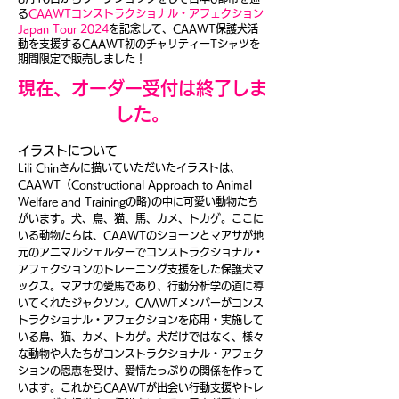
る
CAAWTコンストラクショナル・アフェクション
Japan Tour 2024
を記念して、CAAWT保護犬活
動を支援するCAAWT初のチャリティーTシャツを
期間限定で販売しました！
現在、オーダー受付は終了しま
した。
イラストについて
Lili Chinさんに描いていただいたイラストは、
CAAWT（Constructional Approach to Animal
Welfare and Trainingの略)の中に可愛い動物たち
がいます。犬、鳥、猫、馬、カメ、トカゲ。ここに
いる動物たちは、CAAWTのショーンとマアサが地
元のアニマルシェルターでコンストラクショナル・
アフェクションのトレーニング支援をした保護犬マ
ックス。マアサの愛馬であり、行動分析学の道に導
いてくれたジャクソン。CAAWTメンバーがコンス
トラクショナル・アフェクションを応用・実施して
いる鳥、猫、カメ、トカゲ。犬だけではなく、様々
な動物や人たちがコンストラクショナル・アフェク
ション
の恩恵を受け、愛情たっぷりの関係を作って
います。これからCAAWTが出会い行動支援やトレ