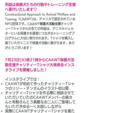
利益は保護犬たちの行動やトレーニング支援
へ寄付いたします♡
Constructional Approach to Animal Welfare and
Training（CAAWT)は、アメリカで認定されている
NPO団体です。CAAWT
保護犬活動支援
チャリテ
ィーTシャツからの全ての利益は、アニマルシェル
ターにいる保護犬を譲渡につながるトレーニングプ
ログラムに大切に寄付されます。Tシャツを購入し
着ていただくことで保護犬活動に繋がります。あり
がとうございます！
7月23日(火
)夜21時からCAAWT保護犬活
動支援チャリティーTシャツ大発表会インス
タライブを開催しました！
インスタライブでは：
CAAWTが初めて作ったチャリティーTシャ
ツのリリー・チンさんのイラスト初公開
チャリティーTシャツを作る際に相談させて
いただいていたのCAAWTメンバーの森さ
んと有動さんとう素敵なお二人にご登場して
もいただきゆる〜くお話ししながら
実際にCAAWTチャリティーTシャツを着た