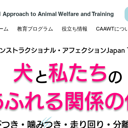
l Approach to Animal Welfare and Training
ーム
教育プログラム
役立ち情報
CAAWTにつ
ンストラクショナル・アフェクションJapan To
犬
私たち
と
の
あふれる関係の
つき・噛みつき・走り回り・分離