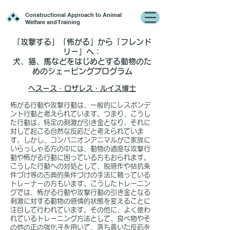
Constructional Approach to Animal
Welfare and Training
「攻撃する」「怖がる」から「フレンド
リー」へ：
犬、猫、馬などをはじめとする動物のた
めのシェーピングプログラム
ヘスース・ロザレス・ルイス博士
怖がる行動や攻撃行動は、一般的にレスポンデ
ント行動と考えられています。つまり、こうし
た行動は、特定の刺激が引き金となり、それに
対して起こる自然な反応だと考えられていま
す。しかし、コンパニオンアニマルがご家族に
いらっしゃる方の中には、動物の過度な攻撃行
動や怖がる行動に困っている方もおられます。
こうした行動への対処として、脱感作や拮抗条
件づけ等の古典的条件づけの手法に頼っている
トレーナーの方もいます。こうしたトレーニン
グでは、怖がる行動や攻撃行動の引き金となる
刺激に対する動物の感情的状態を変えることに
注目して行われています。その他に、よく使わ
れているトレーニング方法として、食べ物やそ
の他の正の強化子を用いて、落ち着いた反応を