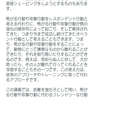
直接シェーピングをしようとするものもありま
す。
怖がる行動や攻撃行動をレスポンデント行動と
考える代わりに、怖がる行動や攻撃行動が負の
強化の随伴性によって起こり、そして維持され
てきた、つまり今まで成功し続けてきたオペラ
ント行動として考えることもできます。つま
り、怖がる行動や攻撃行動をすることによっ
て、動物にとって嫌悪なものから離れることが
できたり、それを取り除いたりすることができ
るのです。例えば、見知らぬ人に対して、犬が
唸ったら、その人が離れて行ってくれることを
学習することもその一つです。この考え方は、
従来のアプローチやトレーニングに取って代わ
るアプローチです。
この講義では、距離を強化子として用い、怖が
る行動や攻撃行動に代わるフレンドリーな行動
をどのようにシェーピングしていくのかについ
てお話しします。
カンファレンスのページに戻る